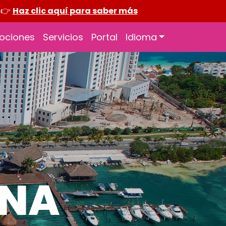
. 👉
Haz clic aquí para saber más
ociones
Servicios
Portal
Idioma
INA