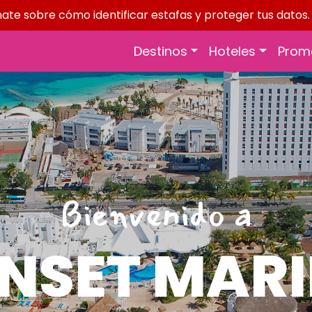
rmate sobre cómo identificar estafas y proteger tus datos
Destinos
Hoteles
Prom
Bienvenido a
NSET MAR