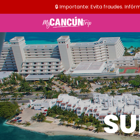
🔒 Importante: Evita fraudes. Infó
SU