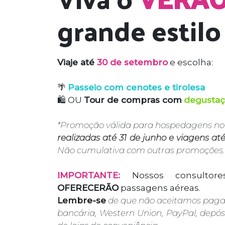
grande estilo
Viaje até
30 de setembro
e escolha:
🌴
Passeio com cenotes e tirolesa
🛍️ OU
Tour de compras com
degustaç
*Promoção válida para hospedagens n
realizadas até 31 de junho e viagens a
Não cumulativa com outras promoções. S
IMPORTANTE:
Nossos consultor
OFERECERÃO
passagens aéreas.
Lembre-se
de que não aceitamos paga
bancária, Western Union, PayPal, depós