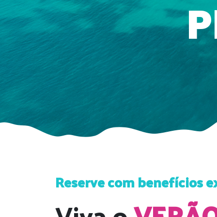
P
Reserve com benefícios e
Viva o
VERÃ