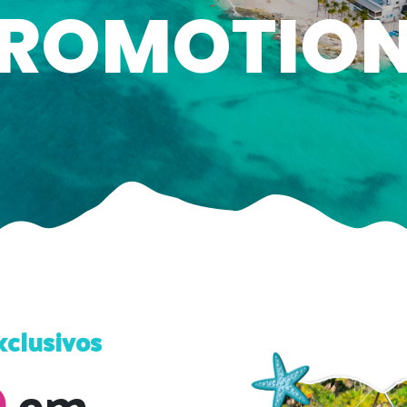
ROMOTIO
xclusivos
O
em